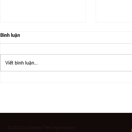
Bình luận
Viết bình luận...
ĐỊNH CƯ CANADA CÓ THẬT
CANADA SIẾ
SỰ DỄ DÀNG? CÁC CHƯƠNG
THỰC DU H
TRÌNH ĐỊNH CƯ CANADA
ĐỊNH CƯ C
PHỔ BIẾN
CÀNG KHÓ
© 2022 by Dreams Tree Organization