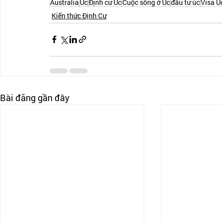
Australia
Úc
Định cư Úc
Cuộc sống ở Úc
đầu tư úc
Visa Ú
Kiến thức Định Cư
Bài đăng gần đây