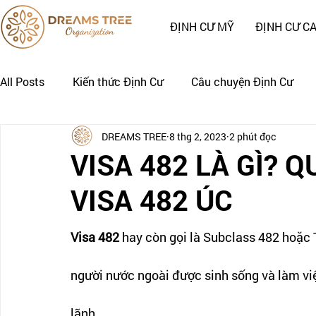
ĐỊNH CƯ MỸ
ĐỊNH CƯ C
All Posts
Kiến thức Định Cư
Câu chuyện Định Cư
DREAMS TREE
8 thg 2, 2023
2 phút đọc
Nhật Ký Định Cư của Khách Hàng
CÂU CHUYỆN CẢNH
VISA 482 LÀ GÌ? 
VISA 482 ÚC
Visa 482
 hay còn gọi là Subclass 482 hoặc 
người nước ngoài được sinh sống và làm việ
lãnh.