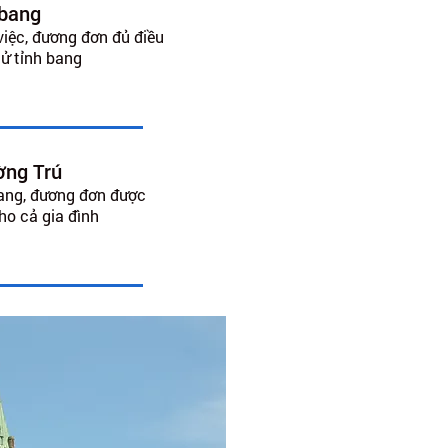
 bang
việc, đương đơn đủ điều
cử tỉnh bang
ờng Trú
bang, đương đơn được
ho cả gia đình