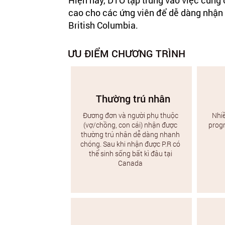
Hiện nay, DTO tập trung vào việc cung
cao cho các ứng viên để dễ dàng nhận 
British Columbia.
​ƯU ĐIỂM CHƯƠNG TRÌNH
Thường trú nhân
Đương đơn và người phụ thuộc
Nhiề
(vợ/chồng, con cái) nhận được
prog
thường trú nhân dễ dàng nhanh
chóng. Sau khi nhận được P.R có
thể sinh sống bất kì đâu tại
Canada