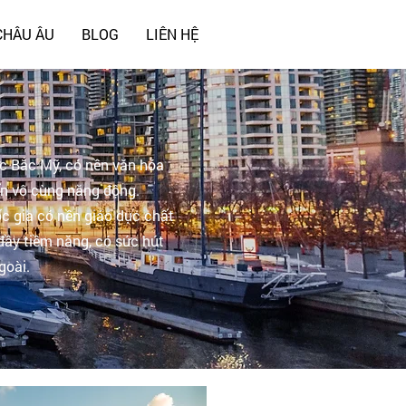
CHÂU ÂU
BLOG
LIÊN HỆ
c Bắc Mỹ, có nền văn hóa
ển vô cùng năng động.
ốc gia có nền giáo dục chất
 đầy tiềm năng, có sức hút
goài.