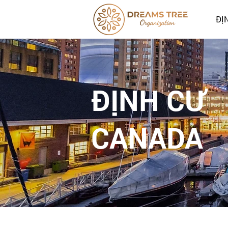
ĐỊ
ĐỊNH CƯ
CANADA