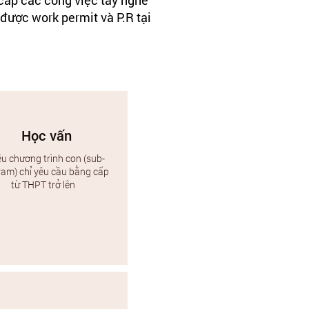
 cấp các công việc tay nghề
được work permit và P.R tại
Học vấn
u chương trình con (sub-
ram) chỉ yêu cầu bằng cấp
từ THPT trở lên