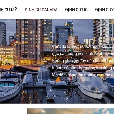
NH CƯ MỸ
ĐỊNH CƯ CANADA
ĐỊNH CƯ ÚC
ĐỊNH CƯ 
Canada là một nước thuộc khu vự
đặc sắc cùng nền kinh tế phát tri
Không chỉ vậy, đây còn là một qu
lượng, sở hữu thị trường lao động
lớn đối với nguồn nhân lực nước n