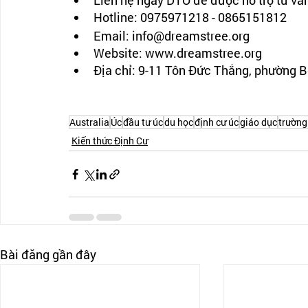
Liên hệ ngay DTO để được hỗ trợ tư vấn
Hotline: 0975971218 - 0865151812
Email: info@dreamstree.org 
Website: www.dreamstree.org
Địa chỉ: 9-11 Tôn Đức Thắng, phường 
Australia
Úc
đầu tư úc
du học
định cư úc
giáo dục
trường
Kiến thức Định Cư
Bài đăng gần đây