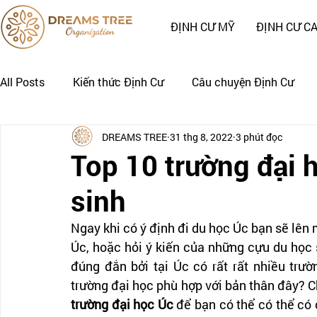
ĐỊNH CƯ MỸ
ĐỊNH CƯ C
All Posts
Kiến thức Định Cư
Câu chuyện Định Cư
DREAMS TREE
31 thg 8, 2022
3 phút đọc
Nhật Ký Định Cư của Khách Hàng
CÂU CHUYỆN CẢNH
Top 10 trường đại 
sinh
Ngay khi có ý định đi du học Úc bạn sẽ lên 
Úc, hoặc hỏi ý kiến của những cựu du học 
đúng đắn bởi tại Úc có rất rất nhiều trườ
trường đại học phù hợp với bản thân đây? C
trường đại học Úc
 để bạn có thể có thể có 