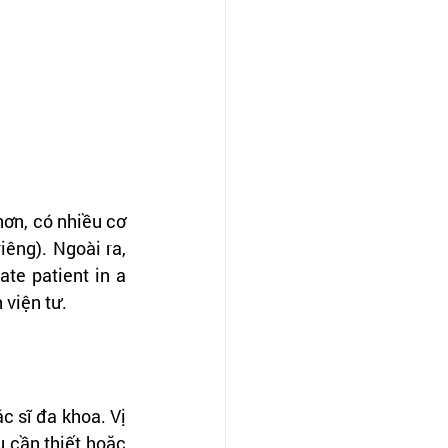
hơn, có nhiều cơ 
êng). Ngoài ra, 
te patient in a 
 viện tư.
c sĩ đa khoa. Vị 
cần thiết hoặc 