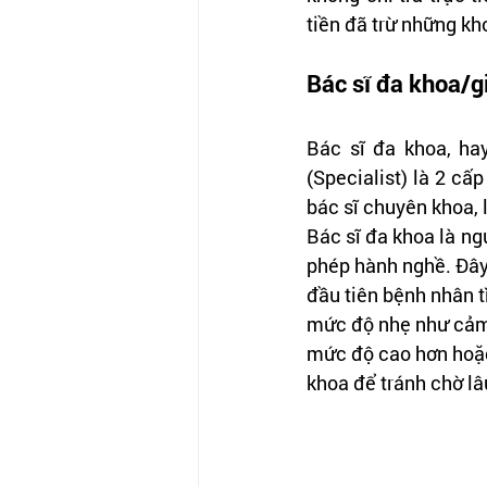
tiền đã trừ những kh
Bác sĩ đa 
khoa/gi
Bác sĩ đa khoa, hay
(Specialist) là 2 cấ
bác sĩ chuyên khoa, 
Bác sĩ đa khoa là ng
phép hành nghề. Đây 
đầu tiên bệnh nhân t
mức độ nhẹ như cảm 
mức độ cao hơn hoặc
khoa để tránh chờ lâ