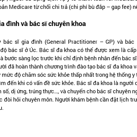
oản Medicare từ chối chi trả (chi phí bù đắp – gap fee) n
a đình và bác sĩ chuyên khoa
 bác sĩ gia đình (General Practitioner – GP) và bác 
p độ bác sĩ ở Úc. Bác sĩ đa khoa có thể được xem là cấp 
là bước sàng lọc trước khi chỉ định bệnh nhân đến bác s
ười đã hoàn thành chương trình đào tạo bác sĩ đa khoa v
mức độ chăm sóc sức khỏe thấp nhất trong hệ thống y tế
ìm đến khi có vấn đề sức khỏe. Bác sĩ đa khoa là người 
số, dị ứng, trúng thực…, và chuyển cho bác sĩ chuyên n
 đòi hỏi chuyên môn. Người khám bệnh cần đặt lịch trướ
u.