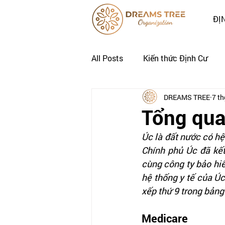
ĐỊ
All Posts
Kiến thức Định Cư
DREAMS TREE
7 th
Nhật Ký Định Cư của Khách Hà
Tổng quan
Úc là đất nước có hệ
Chính phủ Úc đã kết
cùng công ty bảo hiể
hệ thống y tế của Ú
xếp thứ 9 trong bảng
Medicare