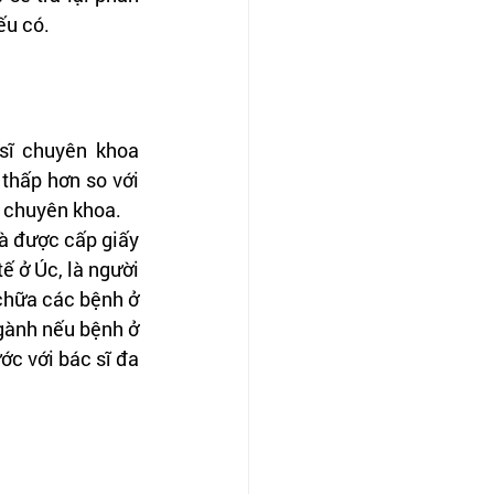
ếu có.
sĩ chuyên khoa 
thấp hơn so với 
ĩ chuyên khoa.
à được cấp giấy 
 ở Úc, là người 
chữa các bệnh ở 
gành nếu bệnh ở 
c với bác sĩ đa 