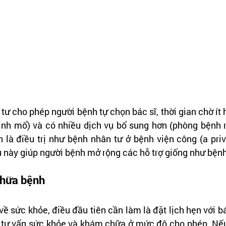
tư cho phép người bệnh tự chọn bác sĩ, thời gian chờ ít 
inh mổ) và có nhiều dịch vụ bổ sung hơn (phòng bệnh ri
là điều trị như bệnh nhân tư ở bệnh viện công (a priva
ều này giúp người bệnh mở rộng các hỗ trợ giống như bệnh
chữa bệnh
ề sức khỏe, điều đầu tiên cần làm là đặt lịch hẹn với bá
a tư vấn sức khỏe và khám chữa ở mức độ cho phép. Nếu 