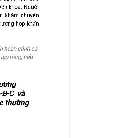
ên khoa. Người 
ến khám chuyên 
rường hợp khẩn 
ến hoàn cảnh cá 
lập riêng nếu 
ương 
B-C  và 
c thường 