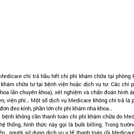
edicare chi trả hầu hết chi phí khám chữa tại phòng 
 khám chữa tư tại bệnh viện hoặc dịch vụ tư. Các chi p
hoa lẫn chuyên khoa), xét nghiệm và chẩn đoán hình ản
n, viện phí… Một số dịch vụ Medicare không chi trả là 
đơn đeo kính, phần lớn chi phí khám nha khoa…
 bệnh không cần thanh toán chi phí khám chữa do Medic
hệ thống, hình thức này gọi là bulk billing. Trong trườ
iếp , người sử dụng dịch vụ y tế thanh toán rồi Medicare 