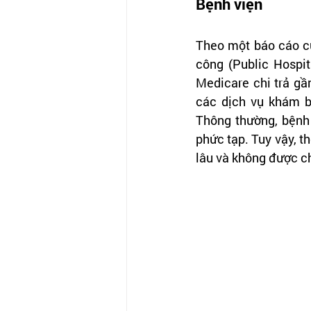
Bệnh viện
Theo một báo cáo củ
công (Public Hospit
Medicare chi trả gầ
các dịch vụ khám b
Thông thường, bệnh 
phức tạp. Tuy vậy, t
lâu và không được ch