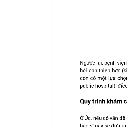
Ngược lại, bệnh viện 
hội can thiệp hơn (s
còn có một lựa chọn 
public hospital), đi
Quy trình khám 
Ở Úc, nếu có vấn đề v
bác sĩ này sẽ đưa r