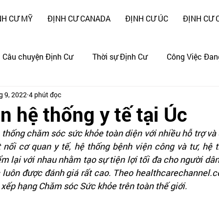
NH CƯ MỸ
ĐỊNH CƯ CANADA
ĐỊNH CƯ ÚC
ĐỊNH CƯ 
Câu chuyện Định Cư
Thời sự Định Cư
Công Việc Đan
g 9, 2022
4 phút đọc
ng
CÂU CHUYỆN CẢNH GIÁC !!!
 hệ thống y tế tại Úc
 thống chăm sóc sức khỏe toàn diện với nhiều hỗ trợ và dị
 nối cơ quan y tế, hệ thống bệnh viện công và tư, hệ t
m lại với nhau nhằm tạo sự tiện lợi tối đa cho người dân.
c luôn được đánh giá rất cao. Theo healthcarechannel.c
 xếp hạng Chăm sóc Sức khỏe trên toàn thế giới.