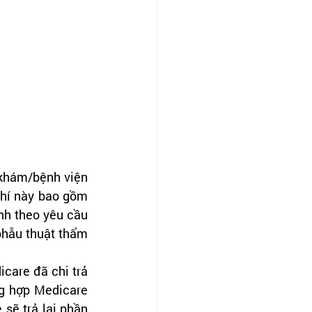
khám/bệnh viện 
hí này bao gồm 
h theo yêu cầu 
phẫu thuật thẩm 
are đã chi trả 
ng hợp Medicare 
sẽ trả lại phần 