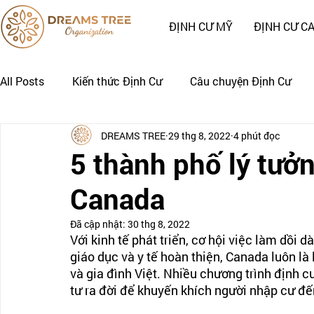
ĐỊNH CƯ MỸ
ĐỊNH CƯ C
All Posts
Kiến thức Định Cư
Câu chuyện Định Cư
DREAMS TREE
29 thg 8, 2022
4 phút đọc
Nhật Ký Định Cư của Khách Hàng
CÂU CHUYỆN CẢNH
5 thành phố lý tưởn
Canada
Đã cập nhật:
30 thg 8, 2022
Với kinh tế phát triển, cơ hội việc làm dồi d
giáo dục và y tế hoàn thiện, Canada luôn là
và gia đình Việt. Nhiều chương trình định cư
tư ra đời để khuyến khích người nhập cư đế