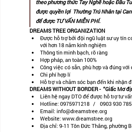
theo phương thức Tay Nghề hoặc Đầu Tư 
được quyền lợi  Thường Trú Nhân tại Can
để được TƯ VẤN MIỄN PHÍ.
DREAMS TREE ORGANIZATION
Được hỗ trợ bởi đội ngũ luật sư uy tín 
với hơn 18 năm kinh nghiệm
Thông tin minh bạch, rõ ràng
Hợp pháp, an toàn 100%
Công việc có sẵn, phù hợp và đúng với
Chi phí hợp lí
Hỗ trợ và chăm sóc bạn đến khi nhận 
DREAMS WITHOUT BORDER -  “Giấc Mơ định
Liên hệ ngay DTO để được hỗ trợ tư vấn
Hotline: 0975971218   /    0903 930 785
Email: info@dreamstree.org 
Website: www.dreamstree.org
Địa chỉ: 9-11 Tôn Đức Thắng, phường 