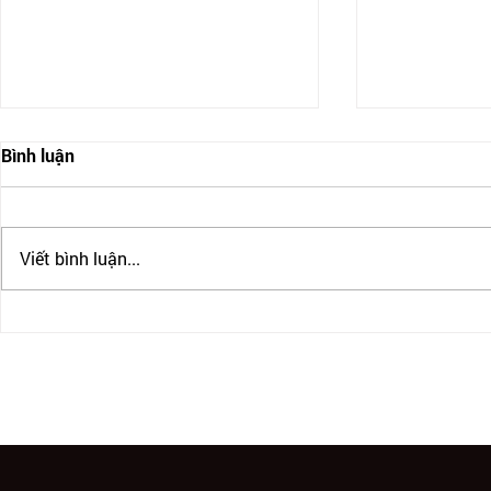
Bình luận
Viết bình luận...
ĐỊNH CƯ CANADA CÓ THẬT
CANADA SIẾ
SỰ DỄ DÀNG? CÁC CHƯƠNG
THỰC DU H
TRÌNH ĐỊNH CƯ CANADA
ĐỊNH CƯ C
PHỔ BIẾN
CÀNG KHÓ