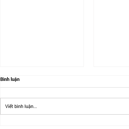
Bình luận
Viết bình luận...
RECAP: ĐỊNH CƯ ÚC THÔNG
Hội Nghị Quố