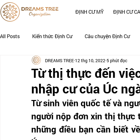
ĐỊNH CƯ MỸ
ĐỊNH CƯ C
All Posts
Kiến thức Định Cư
Câu chuyện Định Cư
DREAMS TREE
12 thg 10, 2022
5 phút đọc
Nhật Ký Định Cư của Khách Hàng
CÂU CHUYỆN CẢNH
Từ thị thực đến vi
nhập cư của Úc ng
Từ sinh viên quốc tế và ngư
người nộp đơn xin thị thực t
những điều bạn cần biết về 