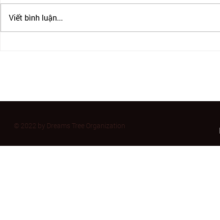
Viết bình luận...
IRCC CHẤP NHẬN PTE CHO
CẬP NHẬT B
ĐỊNH CƯ CANADA
BULLATIN 
11/2023
© 2022 by Dreams Tree Organization