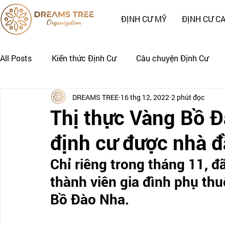
ĐỊNH CƯ MỸ
ĐỊNH CƯ C
All Posts
Kiến thức Định Cư
Câu chuyện Định Cư
DREAMS TREE
16 thg 12, 2022
2 phút đọc
Nhật Ký Định Cư của Khách Hàng
CÂU CHUYỆN CẢNH
Thị thực Vàng Bồ Đ
định cư được nhà đ
Chỉ riêng trong tháng 11, đ
thành viên gia đình phụ th
Bồ Đào Nha.