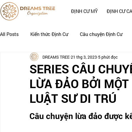
ĐỊNH CƯ MỸ
ĐỊNH CƯ C
All Posts
Kiến thức Định Cư
Câu chuyện Định Cư
DREAMS TREE
21 thg 3, 2023
5 phút đọc
Nhật Ký Định Cư của Khách Hàng
CÂU CHUYỆN CẢNH
SERIES CÂU CHUYỆ
LỪA ĐẢO BỞI MỘT
LUẬT SƯ DI TRÚ
Câu chuyện lừa đảo được kể 