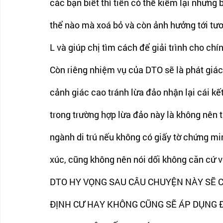
các bạn biết thì tiền có thể kiếm lại nhưng b
thể nào mà xoá bỏ và còn ảnh hưởng tới tươn
L và giúp chị tìm cách để giải trình cho chín
Còn riêng nhiệm vụ của DTO sẽ là phát giác
cảnh giác cao tránh lừa đảo nhận lại cái kết 
trong trường hợp lừa đảo này là không nên ti
ngành di trú nếu không có giấy tờ chứng min
xúc, cũng không nên nói dối không căn cứ v
DTO HY VỌNG SAU CÂU CHUYỆN NÀY SẼ C
ĐỊNH CƯ HAY KHÔNG CŨNG SẼ ÁP DỤNG 