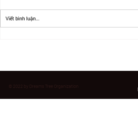
Viết bình luận...
ĐỊNH CƯ VÀ CẠM BẪY TÌNH
BẪY ĐỊNH C
THÂN
MỒI” TỪ N
© 2022 by Dreams Tree Organization