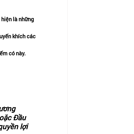
hiện là những 
uyến khích các 
iếm có này.
ương 
hoặc Đầu 
uyền lợi  