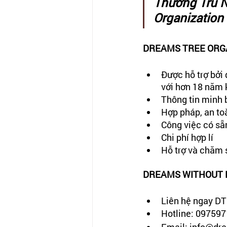
Thường Trú N
Organization
DREAMS TREE ORG
Được hỗ trợ bởi 
với hơn 18 năm 
Thông tin minh 
Hợp pháp, an t
Công việc có sẵ
Chi phí hợp lí
Hỗ trợ và chăm 
DREAMS WITHOUT BOR
Liên hệ ngay DT
Hotline: 097597
Email: info@dre