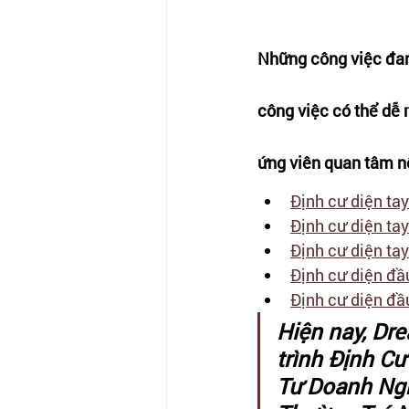
Những công việc đan
công việc có thể dễ 
ứng viên quan tâm n
Định cư diện tay
Định cư diện ta
Định cư diện ta
Định cư diện đầu
Định cư diện đầ
Hiện nay, Dr
trình Định C
Tư Doanh Nghi