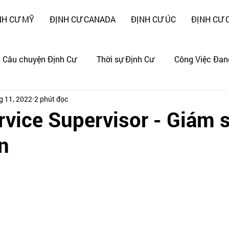
NH CƯ MỸ
ĐỊNH CƯ CANADA
ĐỊNH CƯ ÚC
ĐỊNH CƯ 
Câu chuyện Định Cư
Thời sự Định Cư
Công Việc Đan
g 11, 2022
2 phút đọc
ng
CÂU CHUYỆN CẢNH GIÁC !!!
rvice Supervisor - Giám 
n