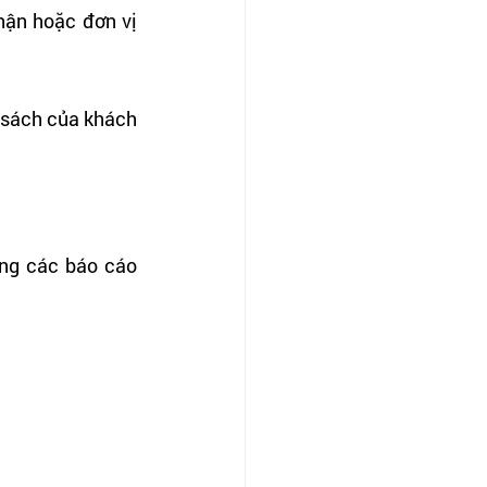
hận hoặc đơn vị 
 sách của khách 
ng các báo cáo 