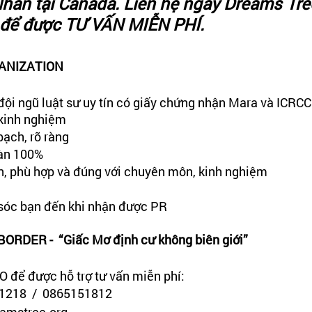
hân tại Canada. Liên hệ ngay Dreams Tre
 để được TƯ VẤN MIỄN PHÍ.
ANIZATION
đội ngũ luật sư uy tín có giấy chứng nhận Mara và ICRCC 
kinh nghiệm
bạch, rõ ràng
oàn 100%
n, phù hợp và đúng với chuyên môn, kinh nghiệm 
sóc bạn đến khi nhận được PR
DER -  “Giấc Mơ định cư không biên giới”
O để được hỗ trợ tư vấn miễn phí: 
1218  /  0865151812
amstree.org 