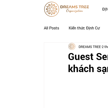
ĐỊ
All Posts
Kiến thức Định Cư
DREAMS TREE
2 th
Nhật Ký Định Cư của Khách Hà
Guest Se
khách sạ