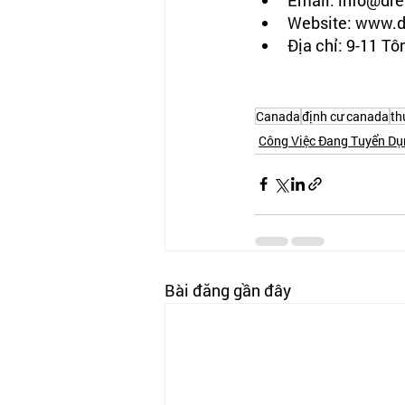
Website: www.d
Địa chỉ: 9-11 T
Canada
định cư canada
th
Công Việc Đang Tuyển Dụ
Bài đăng gần đây