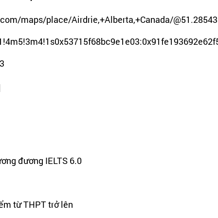
.com/maps/place/Airdrie,+Alberta,+Canada/@51.28543
b1!4m5!3m4!1s0x53715f68bc9e1e03:0x91fe193692e62f
3
1
ương đương IELTS 6.0
ểm từ THPT trở lên