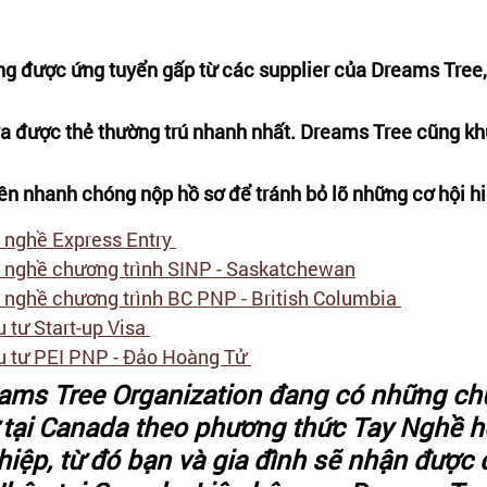
g được ứng tuyển gấp từ các supplier của Dreams Tree, 
ra được thẻ thường trú nhanh nhất. Dreams Tree cũng kh
ên nhanh chóng nộp hồ sơ để tránh bỏ lỡ những cơ hội h
 nghề Express Entry 
y nghề chương trình SINP - Saskatchewan
y nghề chương trình BC PNP - British Columbia 
 tư Start-up Visa 
u tư PEI PNP - Đảo Hoàng Tử 
eams Tree Organization đang có những ch
ư tại Canada theo phương thức Tay Nghề 
ệp, từ đó bạn và gia đình sẽ nhận được q