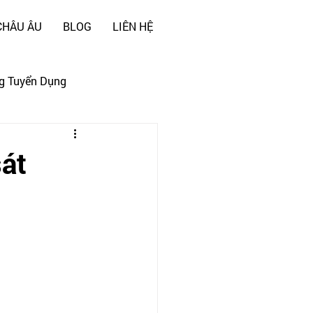
CHÂU ÂU
BLOG
LIÊN HỆ
g Tuyển Dụng
sát