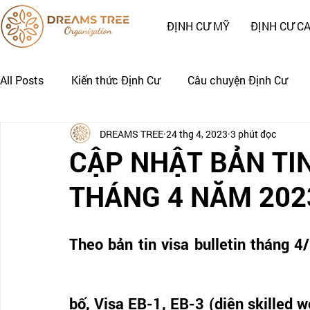
ĐỊNH CƯ MỸ
ĐỊNH CƯ C
All Posts
Kiến thức Định Cư
Câu chuyện Định Cư
DREAMS TREE
24 thg 4, 2023
3 phút đọc
Nhật Ký Định Cư của Khách Hàng
CÂU CHUYỆN CẢNH
CẬP NHẬT BẢN TIN
THÁNG 4 NĂM 202
Theo bản tin visa bulletin tháng 
bố, Visa EB-1, EB-3 (diện skilled wo