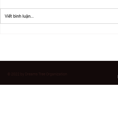
Viết bình luận...
IRCC CHẤP NHẬN PTE CHO
CẬP NHẬT B
ĐỊNH CƯ CANADA
BULLATIN 
11/2023
© 2022 by Dreams Tree Organization