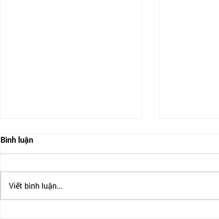
Bình luận
Viết bình luận...
MỨC LƯƠNG TẠI CANADA
CƠ HỘI VIỆ