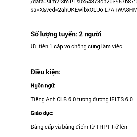
/data=!4m2!3m1!1s0x54873cb203957b87:
sa=X&ved=2ahUKEwibxOLUo-L7AhWA8H
Số lượng tuyển: 2 người
Ưu tiên 1 cặp vợ chồng cùng làm việc
Điều kiện: 
Ngôn ngữ: 
Tiếng Anh CLB 6.0 tương đương IELTS 6.0
Giáo dục:
Bằng cấp và bảng điểm từ THPT trở lên