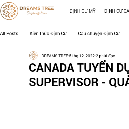
ĐỊNH CƯ MỸ
ĐỊNH CƯ C
All Posts
Kiến thức Định Cư
Câu chuyện Định Cư
DREAMS TREE
5 thg 12, 2022
2 phút đọc
Nhật Ký Định Cư của Khách Hàng
CÂU CHUYỆN CẢNH
CANADA TUYỂN DỤ
SUPERVISOR - QU