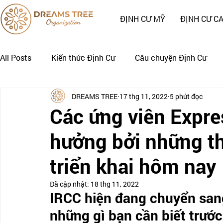
ĐỊNH CƯ MỸ
ĐỊNH CƯ C
All Posts
Kiến thức Định Cư
Câu chuyện Định Cư
DREAMS TREE
17 thg 11, 2022
5 phút đọc
Nhật Ký Định Cư của Khách Hàng
CÂU CHUYỆN CẢNH
Các ứng viên Expre
hưởng bởi những t
triển khai hôm nay
Đã cập nhật:
18 thg 11, 2022
IRCC hiện đang chuyển san
những gì bạn cần biết trước 