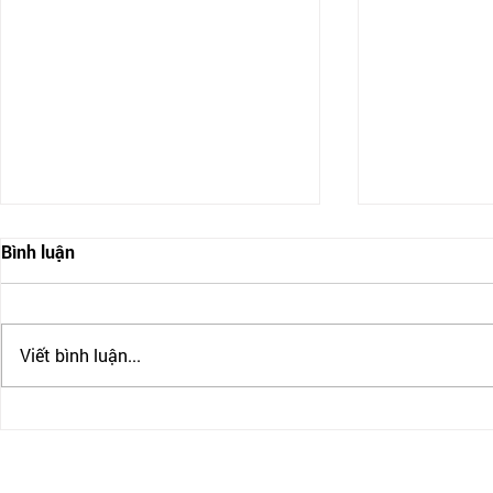
Bình luận
Viết bình luận...
IRCC CHẤP NHẬN PTE CHO
CẬP NHẬT B
ĐỊNH CƯ CANADA
BULLATIN 
11/2023