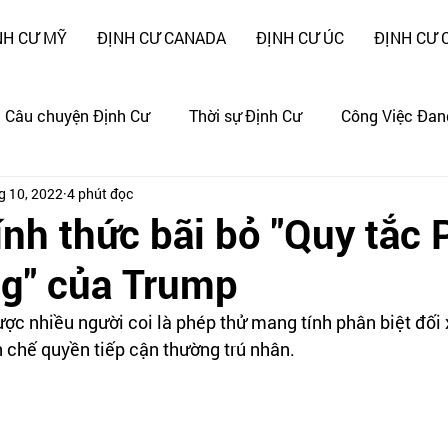
NH CƯ MỸ
ĐỊNH CƯ CANADA
ĐỊNH CƯ ÚC
ĐỊNH CƯ 
Câu chuyện Định Cư
Thời sự Định Cư
Công Việc Đan
g 10, 2022
4 phút đọc
ng
CÂU CHUYỆN CẢNH GIÁC !!!
nh thức bãi bỏ "Quy tắc 
g" của Trump
c nhiều người coi là phép thử mang tính phân biệt đối 
 chế quyền tiếp cận thường trú nhân. 