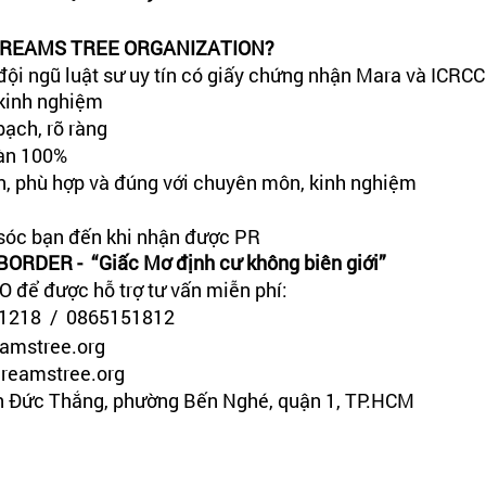
DREAMS TREE ORGANIZATION?
đội ngũ luật sư uy tín có giấy chứng nhận Mara và ICRCC 
kinh nghiệm
bạch, rõ ràng
oàn 100%
n, phù hợp và đúng với chuyên môn, kinh nghiệm 
sóc bạn đến khi nhận được PR
DER -  “Giấc Mơ định cư không biên giới”
O để được hỗ trợ tư vấn miễn phí: 
1218  /  0865151812
amstree.org 
reamstree.org
ôn Đức Thắng, phường Bến Nghé, quận 1, TP.HCM