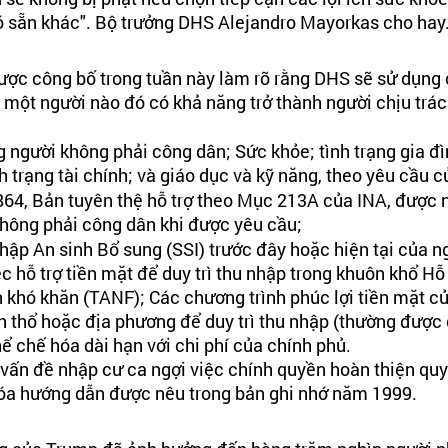
 sẵn khác". 
Bộ trưởng DHS Alejandro Mayorkas cho
 hay.
được công bố trong tuần này làm rõ rằng DHS sẽ sử dụng c
 một người nào đó có khả năng trở thành người chịu trá
 người không phải công dân; Sức khỏe; tình trạng gia đìn
h trạng tài chính; và giáo dục và kỹ năng, theo yêu cầu c
864, Bản tuyên thệ hỗ trợ theo Mục 213A của INA
, được 
hông phải công dân khi được yêu cầu;
hập An sinh Bổ sung (SSI) trước đây hoặc hiện tại của n
c hỗ trợ tiền mặt để duy trì thu nhập trong khuôn khổ Hỗ 
 khó khăn (TANF); Các chương trình phúc lợi tiền mặt củ
h thổ hoặc địa phương để duy trì thu nhập (thường được g
ể chế hóa dài hạn với chi phí của chính phủ.
vấn đề nhập cư 
ca ngợi
 việc chính quyền hoàn thiện quy 
hóa hướng dẫn được nêu trong bản ghi nhớ năm 1999.