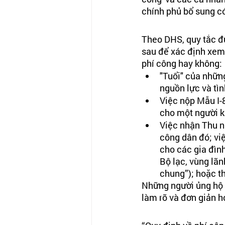
chính phủ bổ sung có
Theo DHS
, quy tắc 
sau để xác định xem
phí công hay không:
"Tuổi" của những
nguồn lực và tìn
Việc nộp 
Mẫu I-
cho một người k
Việc nhận Thu n
công dân đó; việ
cho các gia đình
Bộ lạc, vùng lãn
chung”); hoặc th
Những người ủng hộ 
làm rõ và đơn giản 