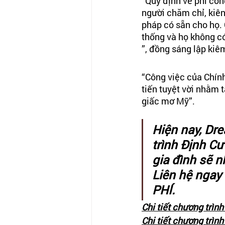
“Quy định về phí cô
người chăm chỉ, kiê
pháp có sẵn cho họ.
thống và họ không c
”, đồng sáng lập ki
“Công việc của Chín
tiến tuyệt vời nhằm 
giấc mơ Mỹ”.
Hiện nay, Dr
trình Định Cư
gia đình sẽ n
Liên hệ ngay
PHÍ.
Chi tiết chương trìn
Chi tiết chương trìn