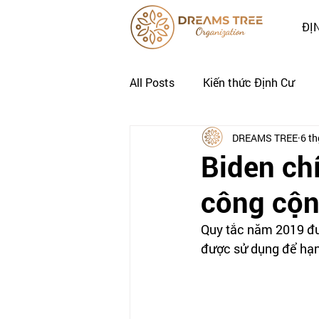
ĐỊ
All Posts
Kiến thức Định Cư
DREAMS TREE
6 th
Nhật Ký Định Cư của Khách Hà
Biden chí
công cộn
Quy tắc năm 2019 đượ
được sử dụng để hạn