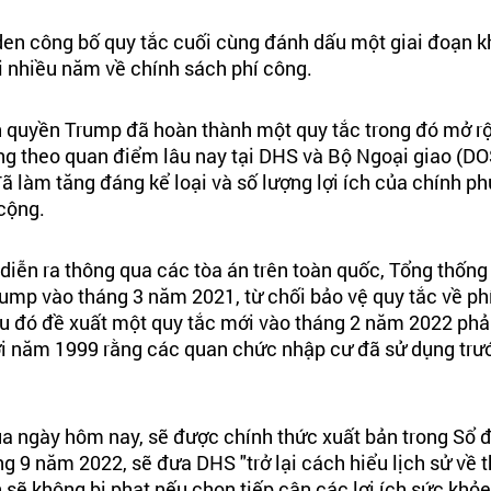
den công bố quy tắc cuối cùng đánh dấu một giai đoạn k
i nhiều năm về
 chính sách phí công.
 quyền Trump đã hoàn thành một quy tắc trong đó mở r
ng theo quan điểm lâu nay tại DHS và Bộ Ngoại giao (DOS
 làm tăng đáng kể loại và số lượng lợi ích của chính phủ
cộng.
 diễn ra thông qua các tòa án trên toàn quốc, Tổng thống
 Trump vào tháng 3 năm 2021, từ chối bảo vệ quy tắc về p
au đó đề xuất một quy tắc mới vào tháng 2 năm 2022 phả
ời năm 1999
 rằng các quan chức nhập cư đã sử dụng trướ
a ngày hôm nay, sẽ được chính thức xuất bản trong Sổ đ
g 9 năm 2022, sẽ đưa DHS "trở lại cách hiểu lịch sử về t
 sẽ không bị phạt nếu chọn tiếp cận các lợi ích sức khỏe