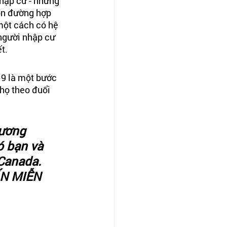
hập cư - những 
on đường hợp 
một cách có hệ 
người nhập cư 
t.
9 là một bước 
họ theo đuổi 
ương 
ó bạn và 
Canada. 
ẤN MIỄN 