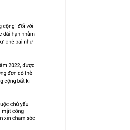
 cộng” đối với 
c dài hạn nhằm 
ư  chê bai như 
 năm 2022, được 
ng đơn có thẻ 
g cộng bất kì 
huộc chủ yếu 
n mặt công 
n xin chăm sóc 