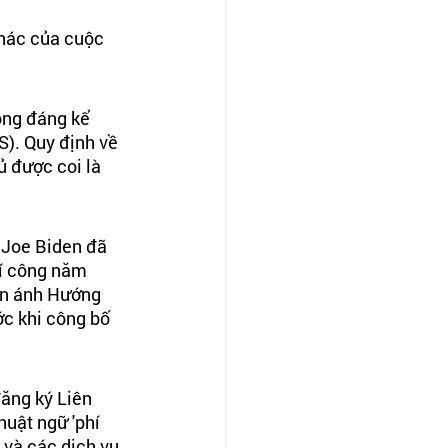
hác của 
cuộc 
ộng đáng kể 
). Quy định về 
 được coi là  
 Joe Biden đã 
hí công năm 
n ánh 
Hướng 
c khi công bố 
ăng ký Liên 
huật ngữ 'phí 
 và các dịch vụ 