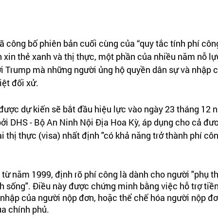
 công bố phiên bản cuối cùng của “quy tắc tính phí công
xin thẻ xanh và thị thực, một phần của nhiều năm nỗ lự
hời Trump mà những người ủng hộ quyền dân sự và nhập c
ệt đối xử.
 được dự kiến sẽ bắt đầu hiệu lực vào ngày 23 tháng 12
ởi DHS - Bộ An Ninh Nội Địa Hoa Kỳ, áp dụng cho cả đươ
 thị thực (visa) nhất định "có khả năng trở thành phí côn
từ năm 1999, định rõ phí công là dành cho người "phụ t
h sống". Điều này được chứng minh bằng việc hỗ trợ tiề
 nhập của người nộp đơn, hoặc thể chế hóa người nộp đơ
ủa chính phủ.