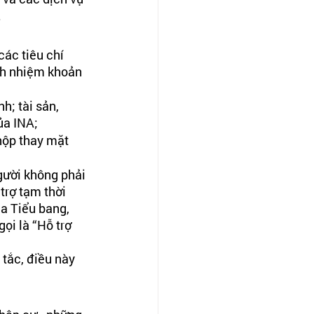
 
ác tiêu chí 
ch nhiệm khoản 
h; tài sản, 
ủa INA;
nộp thay mặt 
gười không phải 
trợ tạm thời 
a Tiểu bang, 
ọi là “Hỗ trợ 
tắc, điều này 