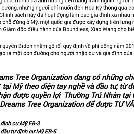
ng của Trump đã ảnh hưởng đến hàng trăm nghìn người n
n cường, những người chỉ muốn đến Hoa Kỳ thông qua c
 Chính sách này đã hoạt động làm các gia đình xa nhau 
ó chỗ đứng ở Mỹ, một quốc gia được xây dựng trên lưng 
êm Giám đốc điều hành của Boundless, Xiao Wang cho biế
h quyền Biden nhằm gỡ rối quy định về phí công năm 201
tạo ra một con đường cho người nhập cư và gia đình của 
eams Tree Organization đang có những ch
  tại Mỹ theo diện tay nghề và đầu tư, từ đ
hận được quyền lợi  Thường Trú Nhân tại 
 Dreams Tree Organization để được TƯ V
h định cư Mỹ EB-3 
h đầu tư định cư Mỹ EB-5