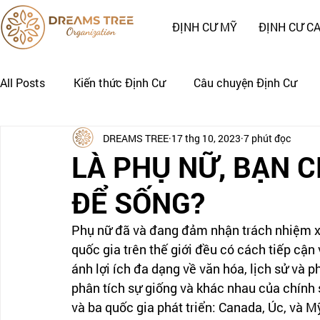
ĐỊNH CƯ MỸ
ĐỊNH CƯ C
All Posts
Kiến thức Định Cư
Câu chuyện Định Cư
DREAMS TREE
17 thg 10, 2023
7 phút đọc
Nhật Ký Định Cư của Khách Hàng
CÂU CHUYỆN CẢNH
LÀ PHỤ NỮ, BẠN 
ĐỂ SỐNG?
Phụ nữ đã và đang đảm nhận trách nhiệm xâ
quốc gia trên thế giới đều có cách tiếp cậ
ánh lợi ích đa dạng về văn hóa, lịch sử và ph
phân tích sự giống và khác nhau của chính
và ba quốc gia phát triển: Canada, Úc, và M