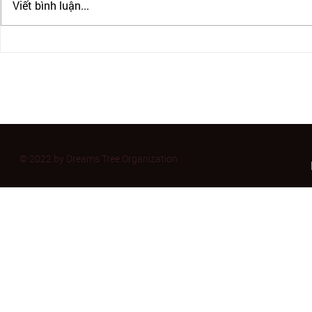
Viết bình luận...
IRCC CHẤP NHẬN PTE CHO
British Colu
ĐỊNH CƯ CANADA
cấm 2 năm t
sinh viên qu
trường cao 
© 2022 by Dreams Tree Organization