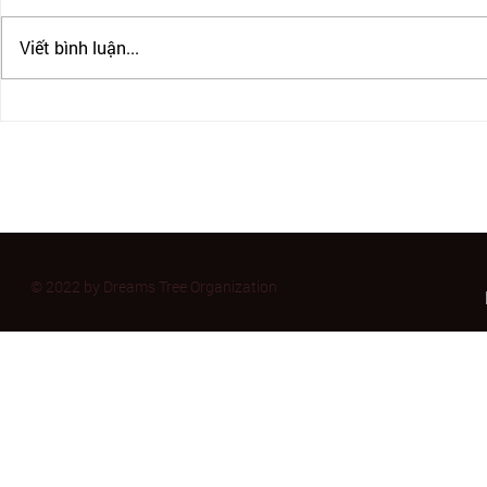
Viết bình luận...
IRCC CHẤP NHẬN PTE CHO
CẬP NHẬT B
ĐỊNH CƯ CANADA
BULLATIN 
11/2023
© 2022 by Dreams Tree Organization