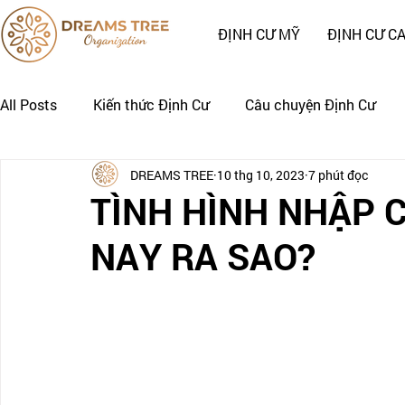
ĐỊNH CƯ MỸ
ĐỊNH CƯ C
All Posts
Kiến thức Định Cư
Câu chuyện Định Cư
DREAMS TREE
10 thg 10, 2023
7 phút đọc
Nhật Ký Định Cư của Khách Hàng
CÂU CHUYỆN CẢNH
TÌNH HÌNH NHẬP 
NAY RA SAO?