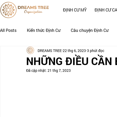
ĐỊNH CƯ MỸ
ĐỊNH CƯ C
All Posts
Kiến thức Định Cư
Câu chuyện Định Cư
DREAMS TREE
22 thg 6, 2023
3 phút đọc
Nhật Ký Định Cư của Khách Hàng
CÂU CHUYỆN CẢNH
NHỮNG ĐIỀU CẦN B
Đã cập nhật:
21 thg 7, 2023