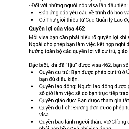
- Đối với những người nộp visa lần đầu tiên:
Đáp ứng các yêu cầu về trình độ học v
Có Thư giới thiệu từ Cục Quản lý Lao 
Quyền lợi của visa 462 
Mỗi visa bạn cần phải hiểu rõ quyền lợi khi 
Ngoài cho phép bạn làm việc kết hợp nghỉ d
hưởng toàn bộ các quyền lợi về cư trú, giáo
Đặc biệt, khi đã “tậu” được visa 462, bạn 
Quyền cư trú: Bạn được phép cư trú ở Ú
bạn đủ điều kiện.
Quyền lao động: Người lao động được ph
số giờ làm việc sẽ do bạn trực tiếp tra
Quyền giáo dục: Bạn được tham gia tất 
Quyền du lịch: Đương đơn được phép tự 
visa
Quyền bão lãnh người thân: Vợ/Chồng c
phải nộp hồ sơ và phí visa riêng