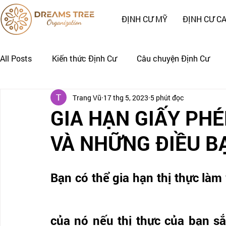
ĐỊNH CƯ MỸ
ĐỊNH CƯ C
All Posts
Kiến thức Định Cư
Câu chuyện Định Cư
Trang Vũ
17 thg 5, 2023
5 phút đọc
Nhật Ký Định Cư của Khách Hàng
CÂU CHUYỆN CẢNH
GIA HẠN GIẤY PH
VÀ NHỮNG ĐIỀU B
Bạn có thể gia hạn thị thực làm
của nó nếu thị thực của bạn sắ