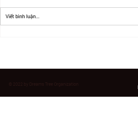
Viết bình luận...
IRCC CHẤP NHẬN PTE CHO
British Colu
ĐỊNH CƯ CANADA
cấm 2 năm t
sinh viên qu
trường cao 
© 2022 by Dreams Tree Organization