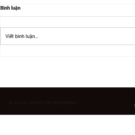
Bình luận
Viết bình luận...
ĐỊNH CƯ CANADA CÓ THẬT
CANADA SIẾ
SỰ DỄ DÀNG? CÁC CHƯƠNG
THỰC DU H
TRÌNH ĐỊNH CƯ CANADA
ĐỊNH CƯ C
PHỔ BIẾN
CÀNG KHÓ
© 2022 by Dreams Tree Organization