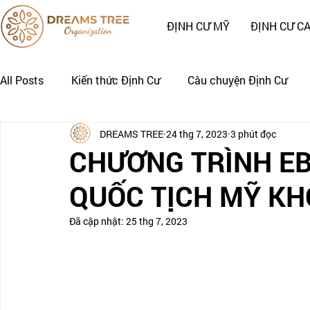
ĐỊNH CƯ MỸ
ĐỊNH CƯ C
All Posts
Kiến thức Định Cư
Câu chuyện Định Cư
DREAMS TREE
24 thg 7, 2023
3 phút đọc
Nhật Ký Định Cư của Khách Hàng
CÂU CHUYỆN CẢNH
CHƯƠNG TRÌNH EB
QUỐC TỊCH MỸ K
Đã cập nhật:
25 thg 7, 2023