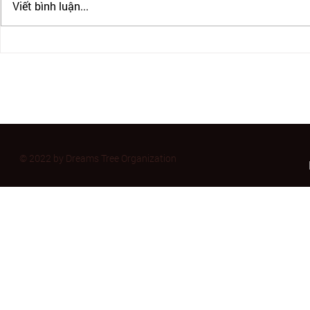
Viết bình luận...
IRCC CHẤP NHẬN PTE CHO
CẬP NHẬT B
ĐỊNH CƯ CANADA
BULLATIN 
11/2023
© 2022 by Dreams Tree Organization