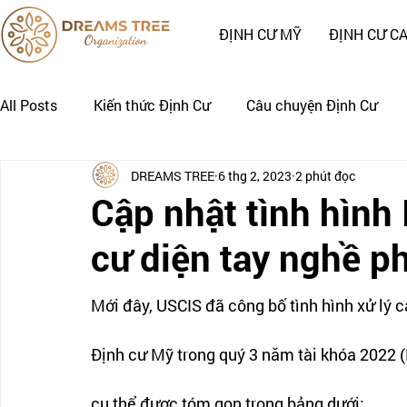
ĐỊNH CƯ MỸ
ĐỊNH CƯ C
All Posts
Kiến thức Định Cư
Câu chuyện Định Cư
DREAMS TREE
6 thg 2, 2023
2 phút đọc
Nhật Ký Định Cư của Khách Hàng
CÂU CHUYỆN CẢNH
Cập nhật tình hình 
cư diện tay nghề p
Mới đây, USCIS đã công bố tình hình xử lý c
Định cư Mỹ trong quý 3 năm tài khóa 2022 (
cụ thể được tóm gọn trong bảng dưới: