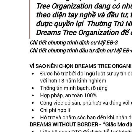
Tree Organization đang có nhữ
theo diện tay nghề và đầu tư, 
được quyền lợi  Thường Trú Nh
Dreams Tree Organization để
Chi tiết chương trình định cư Mỹ EB-3 
Chi tiết chương trình đầu tư định cư Mỹ EB-
VÌ SAO NÊN CHỌN DREAMS TREE ORGANI
Được hỗ trợ bởi đội ngũ luật sư uy tín 
với hơn 18 năm kinh nghiệm
Thông tin minh bạch, rõ ràng
Hợp pháp, an toàn 100%
Công việc có sẵn, phù hợp và đúng với
Chi phí hợp lí
Hỗ trợ và chăm sóc bạn đến khi nhận 
DREAMS WITHOUT BORDER -  “Giấc Mơ định
Liên hệ ngay DTO để được hỗ trợ tư vấn