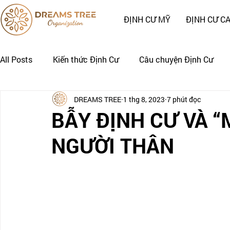
ĐỊNH CƯ MỸ
ĐỊNH CƯ C
All Posts
Kiến thức Định Cư
Câu chuyện Định Cư
DREAMS TREE
1 thg 8, 2023
7 phút đọc
Nhật Ký Định Cư của Khách Hàng
CÂU CHUYỆN CẢNH
BẪY ĐỊNH CƯ VÀ “
NGƯỜI THÂN