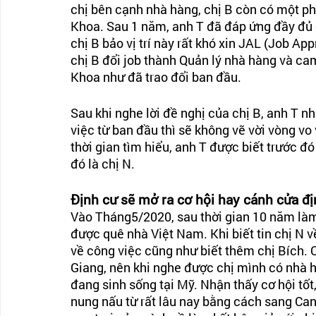
chị bên cạnh nhà hàng, chị B còn có một phò
Khoa. Sau 1 năm, anh T đã đáp ứng đầy đủ c
chị B bảo vị trí này rất khó xin JAL (Job Ap
chị B đổi job thành Quản lý nhà hàng và cam
Khoa như đã trao đổi ban đầu.    
Sau khi nghe lời đề nghị của chị B, anh T n
việc từ ban đầu thì sẽ không vẽ vời vòng vo
thời gian tìm hiểu, anh T được biết trước đ
đó là chị N. 
Định cư sẽ mở ra cơ hội hay cánh cửa đ
Vào Tháng5/2020, sau thời gian 10 năm làm 
được quê nhà Việt Nam. Khi biết tin chị N v
về công việc cũng như biết thêm chị Bích. C
Giang, nên khi nghe được chị mình có nhà h
đang sinh sống tại Mỹ. Nhận thấy cơ hội tố
nung nấu từ rất lâu nay bằng cách sang Cana