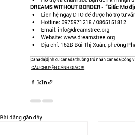
DREAMS WITHOUT BORDER -  “Giấc Mơ định
Liên hệ ngay DTO để được hỗ trợ tư vấ
Hotline: 0975971218 / 0865151812
Email: info@dreamstree.org
Website: www.dreamstree.org
Địa chỉ: 162B Bùi Thị Xuân, phường P
Canada
định cư canada
thường trú nhân canada
Công v
CÂU CHUYỆN CẢNH GIÁC !!!
Bài đăng gần đây