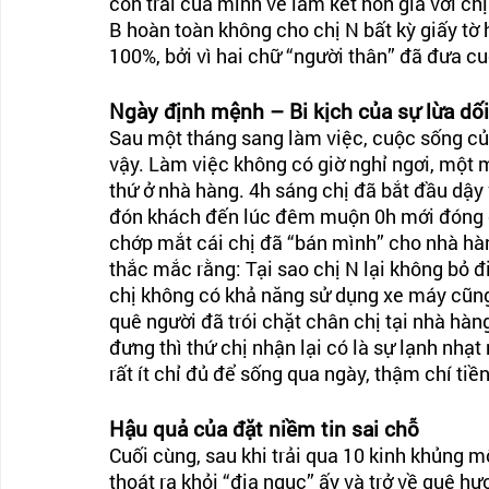
con trai của mình về làm kết hôn giả với ch
B hoàn toàn không cho chị N bất kỳ giấy tờ 
100%, bởi vì hai chữ “người thân” đã đưa cu
Ngày định mệnh – Bi kịch của sự lừa dối
Sau một tháng sang làm việc, cuộc sống củ
vậy. Làm việc không có giờ nghỉ ngơi, một
thứ ở nhà hàng. 4h sáng chị đã bắt đầu dậy
đón khách đến lúc đêm muộn 0h mới đóng c
chớp mắt cái chị đã “bán mình” cho nhà hà
thắc mắc rằng: Tại sao chị N lại không bỏ đi
chị không có khả năng sử dụng xe máy cũng 
quê người đã trói chặt chân chị tại nhà hàn
đưng thì thứ chị nhận lại có là sự lạnh nhạt 
rất ít chỉ đủ để sống qua ngày, thậm chí ti
Hậu quả của đặt niềm tin sai chỗ
Cuối cùng, sau khi trải qua 10 kinh khủng m
thoát ra khỏi “địa ngục” ấy và trở về quê h