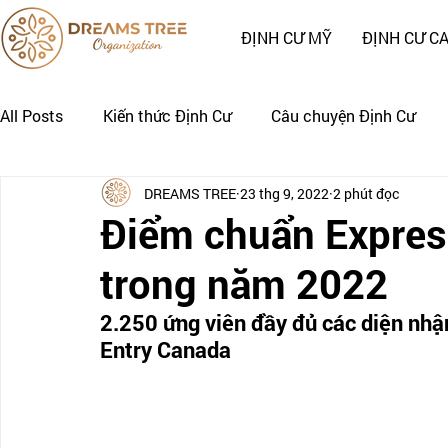
ĐỊNH CƯ MỸ
ĐỊNH CƯ C
All Posts
Kiến thức Định Cư
Câu chuyện Định Cư
DREAMS TREE
23 thg 9, 2022
2 phút đọc
Nhật Ký Định Cư của Khách Hàng
CÂU CHUYỆN CẢNH
Điểm chuẩn Express
trong năm 2022
2.250 ứng viên đầy đủ các diện nhậ
Entry Canada