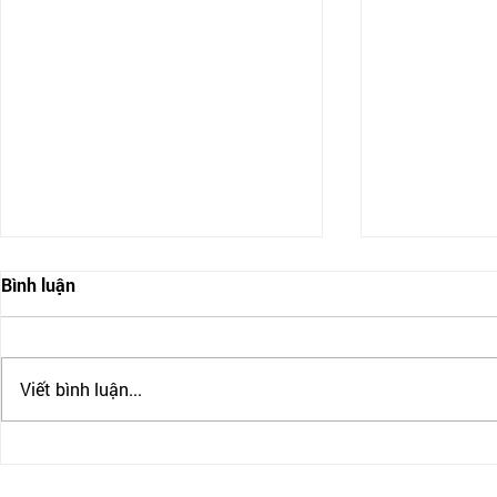
Bình luận
Viết bình luận...
IRCC CHẤP NHẬN PTE CHO
CẬP NHẬT B
ĐỊNH CƯ CANADA
BULLATIN 