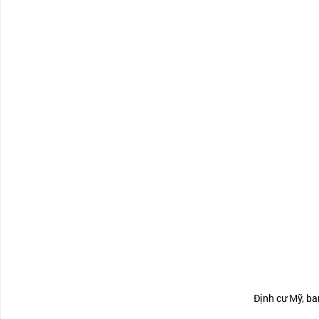
Định cư Mỹ, b