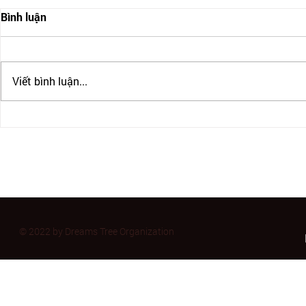
Bình luận
Viết bình luận...
ĐỊNH CƯ CANADA CÓ THẬT
CANADA SIẾ
SỰ DỄ DÀNG? CÁC CHƯƠNG
THỰC DU H
TRÌNH ĐỊNH CƯ CANADA
ĐỊNH CƯ C
PHỔ BIẾN
CÀNG KHÓ
© 2022 by Dreams Tree Organization