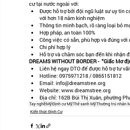
cư tại nước ngoài với:
Được hỗ trợ bởi đội ngũ luật sư uy tín 
với hơn 18 năm kinh nghiệm
Thông tin minh bạch, rõ ràng loại bỏ m
Hợp pháp, an toàn 100%
Công việc có sẵn, phù hợp và đúng với
Chi phí hợp lý
Hỗ trợ và chăm sóc bạn đến khi nhận 
DREAMS WITHOUT BORDER -  “Giấc Mơ định
Liên hệ ngay DTO để được hỗ trợ tư vấ
Hotline: 0975971218 / 0865151812
Email: info@dreamstree.org
Website: www.dreamstree.org
Địa chỉ: 162B Bùi Thị Xuân, phường P
Tay nghề
Mỹ
Định cư Mỹ
Thẻ xanh Mỹ
Thường trú nhân 
Kiến thức Định Cư