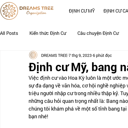
ĐỊNH CƯ MỸ
ĐỊNH CƯ C
All Posts
Kiến thức Định Cư
Câu chuyện Định Cư
DREAMS TREE
7 thg 9, 2023
6 phút đọc
Nhật Ký Định Cư của Khách Hàng
CÂU CHUYỆN CẢNH
Định cư Mỹ, bang 
Việc định cư vào Hoa Kỳ luôn là một ước mơ 
sự đa dạng về văn hóa, cơ hội nghề nghiệp 
triệu người nhập cư trong nhiều thập kỷ. Tu
những câu hỏi quan trọng nhất là: Bang nào
chúng tôi khám phá về một số tỉnh bang tại
bạn nhé!