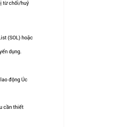
ị từ chối/huỷ 
ist (SOL) hoặc 
uyển dụng.
lao động Úc 
 cần thiết 