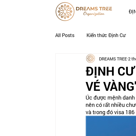
ĐỊ
All Posts
Kiến thức Định Cư
DREAMS TREE
2 th
Nhật Ký Định Cư của Khách Hà
ĐỊNH CƯ
VÉ VÀNG"
Úc được mệnh danh là
nên có rất nhiều chư
và trong đó visa 186