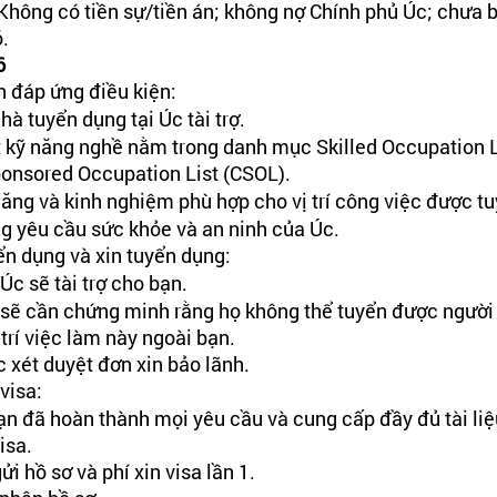
 Không có tiền sự/tiền án; không nợ Chính phủ Úc; chưa b
. 
6
 đáp ứng điều kiện:
à tuyển dụng tại Úc tài trợ.
 kỹ năng nghề nằm trong danh mục Skilled Occupation L
onsored Occupation List (CSOL).
năng và kinh nghiệm phù hợp cho vị trí công việc được t
g yêu cầu sức khỏe và an ninh của Úc.
ển dụng và xin tuyển dụng:
c sẽ tài trợ cho bạn.
sẽ cần chứng minh rằng họ không thể tuyển được người 
 trí việc làm này ngoài bạn.
 xét duyệt đơn xin bảo lãnh.
visa:
n đã hoàn thành mọi yêu cầu và cung cấp đầy đủ tài liệu
isa.
i hồ sơ và phí xin visa lần 1.