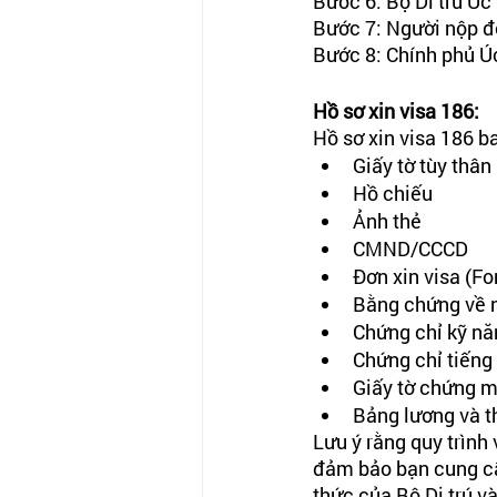
Bước 6: Bộ Di trú Úc
Bước 7: Người nộp đơ
Bước 8: Chính phủ Úc
Hồ sơ xin visa 186:
Hồ sơ xin visa 186 b
Giấy tờ tùy thân
Hồ chiếu 
Ảnh thẻ
CMND/CCCD
Đơn xin visa (F
Bằng chứng về n
Chứng chỉ kỹ nă
Chứng chỉ tiếng
Giấy tờ chứng m
Bảng lương và th
Lưu ý rằng quy trình 
đảm bảo bạn cung cấ
thức của Bộ Di trú và