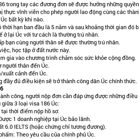
186 trong tay các đương đơn sẽ được hưởng những quyền 
hị thực vĩnh viễn cho phép người lao động cùng các thành
 Úc bất kỳ khi nào.
 thời hạn ban đầu là 5 năm và sau khoảng thời gian đó b
ể ở lại Úc với tư cách là thường trú nhân.
ấp bạn cùng người thân sẽ được thường trú nhân.
iệc, học tập ở đất nước này.
m gia vào chương trình chăm sóc sức khỏe cộng đồng.
ợ người thân đến Úc.
/xuất cảnh đến Úc.
 đầy đủ điều kiện sẽ trở thành công dân Úc chính thức.
6 
thành công, người nộp đơn cần đáp ứng được những điều 
 giữa 3 loại visa 186 Úc:
i tại thời điểm nộp hồ sơ.
Được 1 doanh nghiệp tại Úc bảo lãnh.
hất 6.0 IELTS (hoặc chứng chỉ tương đương).
phẩm: Theo yêu cầu của chính phủ Úc.