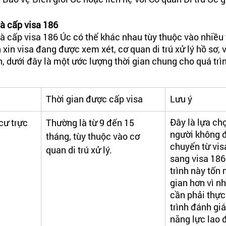
và cấp visa 186 
và cấp visa 186 Úc có thể khác nhau tùy thuộc vào nhiều 
xin visa đang được xem xét, cơ quan di trú xử lý hồ sơ, 
n, dưới đây là một ước lượng thời gian chung cho quá trìn
Thời gian được cấp visa
Lưu ý
Đây là lựa ch
cư trực 
Thường là từ 9 đến 15 
người không đ
tháng, tùy thuộc vào cơ 
chuyển từ vis
quan di trú xử lý.
sang visa 186
trình này tốn 
gian hơn vì n
cần phải thực
trình đánh gi
năng lực lao 