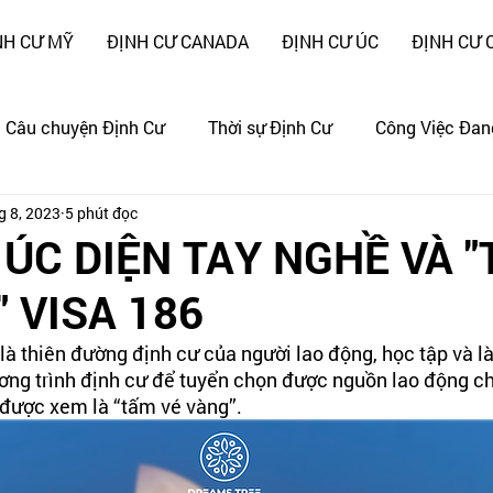
NH CƯ MỸ
ĐỊNH CƯ CANADA
ĐỊNH CƯ ÚC
ĐỊNH CƯ 
Câu chuyện Định Cư
Thời sự Định Cư
Công Việc Đan
g 8, 2023
5 phút đọc
ng
CÂU CHUYỆN CẢNH GIÁC !!!
 ÚC DIỆN TAY NGHỀ VÀ 
 VISA 186
 thiên đường định cư của người lao động, học tập và là
ơng trình định cư để tuyển chọn được nguồn lao động ch
 được xem là “tấm vé vàng”. 