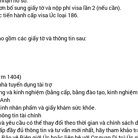
 nhận hồ sơ.
n bổ sung giấy tờ và nộp phí visa lần 2 (nếu cần).
 tiến hành cấp visa Úc loại 186. 
ao gồm các giấy tờ và thông tin sau:
orm 1404)
hà tuyển dụng tài trợ 
ng và kinh nghiệm (bằng cấp, bằng đào tạo, kinh nghiệm
 Anh 
inh nhân phẩm và giấy khám sức khỏe.
ông tin tài chính 
và yêu cầu có thể thay đổi theo thời gian và chính sách d
p đầy đủ thông tin và tư vấn mới nhất, hãy tham khảo t
 Bảo vệ Biên giới Úc hoặc liên hệ với Cơ quan Di trú Úc 