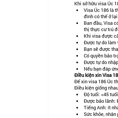
Khi sở hữu visa Úc 
Visa Úc 186 là t
đình có thể ở lại
Ban đầu, Visa có
thị thực cư trú đ
Khi visa được c
Được tự do làm v
Bạn sẽ được tha
Có quyền bảo tr
Được tự do nhập
Nếu bạn đáp ứng
Điều kiện xin Visa 18
Để xin visa 186 Úc 
Điều kiện giống nhau
Độ tuổi: <45 tuổ
Được bảo lãnh: 
Tiếng Anh: ít n
Sức khỏe, nhân 