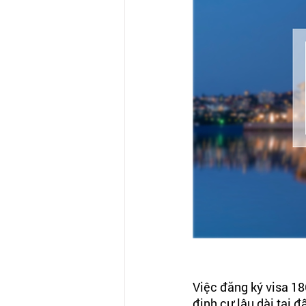
Việc đăng ký visa 1
định cư lâu dài tại 