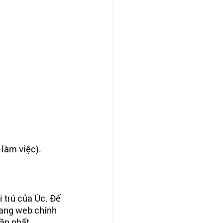
 làm việc).
i trú của Úc. Để 
rang web chính 
gần nhất.