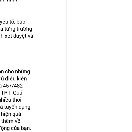
yếu tố, bao 
và từng trường 
h xét duyệt và 
ọn cho những 
ủ điều kiện 
a 457/482 
 TRT. Quá 
nhiều thời 
hà tuyển dụng 
 hiện quá 
á thêm về 
động của bạn.